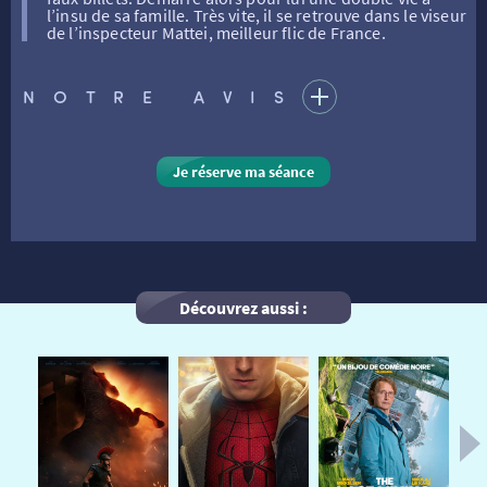
l’insu de sa famille. Très vite, il se retrouve dans le viseur
de l’inspecteur Mattei, meilleur flic de France.
FILMS
RÉTRO VISION
LES DISPOSITIFS NATIONAUX
NOTRE AVIS
VISITE DE CABINE
ADHÉRER
LE REX
Je réserve ma séance
HORAIRES
LA PROG QUI OSE
LES ATELIERS EN CLASSE
STAGES VIDÉO
PARTENAIRES
LE DORON
Découvrez aussi :
JEUNESSE
MON COMPTE
NOUS CONTACTER
AUTRES RENDEZ-VOUS