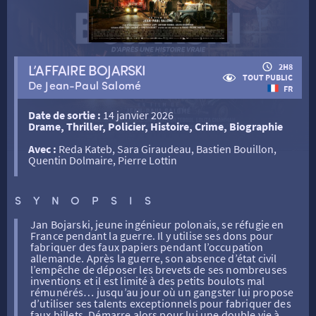
RETOUR
L’AFFAIRE BOJARSKI
2H8
TOUT PUBLIC
De Jean-Paul Salomé
FR
RETOUR
Date de sortie :
14 janvier 2026
Drame, Thriller, Policier, Histoire, Crime, Biographie
Avec :
Reda Kateb, Sara Giraudeau, Bastien Bouillon,
SÉANCES SPÉCIALES
RETOUR
Quentin Dolmaire, Pierre Lottin
SYNOPSIS
TARIFS
RETOUR
RETOUR
Jan Bojarski, jeune ingénieur polonais, se réfugie en
France pendant la guerre. Il y utilise ses dons pour
LA SÉLECTION DES AMIS DU CINÉMA & LES FILMS
fabriquer des faux papiers pendant l’occupation
THÉ CINÉ
RETOUR
D’ACTUALITÉS
allemande. Après la guerre, son absence d’état civil
l’empêche de déposer les brevets de ses nombreuses
inventions et il est limité à des petits boulots mal
rémunérés… jusqu’au jour où un gangster lui propose
ATELIERS PRATIQUES
HISTORIQUE
NOS SALLES
d’utiliser ses talents exceptionnels pour fabriquer des
faux billets. Démarre alors pour lui une double vie à