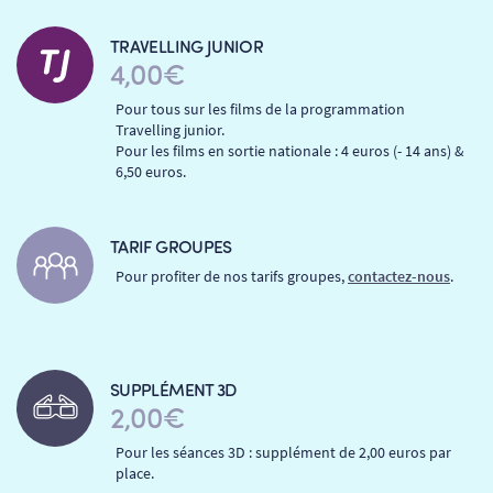
FILMS
RÉTRO VISION
LES DISPOSITIFS NATIONAUX
TRAVELLING JUNIOR
4,00€
VISITE DE CABINE
ADHÉRER
LE REX
Pour tous sur les films de la programmation
Travelling junior.
Pour les films en sortie nationale : 4 euros (- 14 ans) &
HORAIRES
LA PROG QUI OSE
LES ATELIERS EN CLASSE
6,50 euros.
STAGES VIDÉO
PARTENAIRES
LE DORON
TARIF GROUPES
Pour profiter de nos tarifs groupes,
contactez-nous
.
JEUNESSE
MON COMPTE
NOUS CONTACTER
SUPPLÉMENT 3D
2,00€
AUTRES RENDEZ-VOUS
Pour les séances 3D : supplément de 2,00 euros par
place.