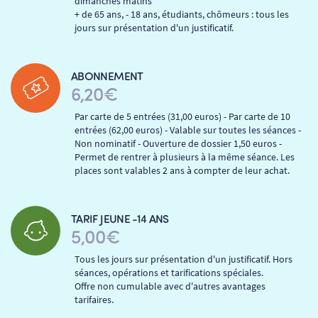
dimanches matins
+ de 65 ans, - 18 ans, étudiants, chômeurs : tous les
jours sur présentation d'un justificatif.
RETOUR
ABONNEMENT
6,20€
RETOUR
Par carte de 5 entrées (31,00 euros) - Par carte de 10
entrées (62,00 euros) - Valable sur toutes les séances -
SÉANCES SPÉCIALES
RETOUR
Non nominatif - Ouverture de dossier 1,50 euros -
Permet de rentrer à plusieurs à la même séance. Les
places sont valables 2 ans à compter de leur achat.
TARIFS
RETOUR
RETOUR
TARIF JEUNE -14 ANS
LA SÉLECTION DES AMIS DU CINÉMA & LES FILMS
5,00€
THÉ CINÉ
RETOUR
D’ACTUALITÉS
Tous les jours sur présentation d'un justificatif. Hors
séances, opérations et tarifications spéciales.
ATELIERS PRATIQUES
HISTORIQUE
NOS SALLES
Offre non cumulable avec d'autres avantages
tarifaires.