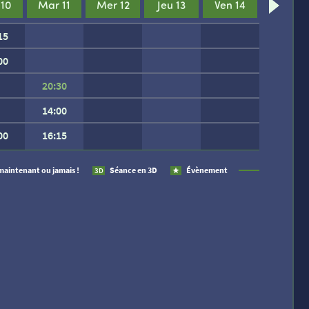
 10
Mar 11
Mer 12
Jeu 13
Ven 14
15
00
20:30
14:00
00
16:15
 SEMAINE.
maintenant ou jamais !
Séance en 3D
Évènement
3D