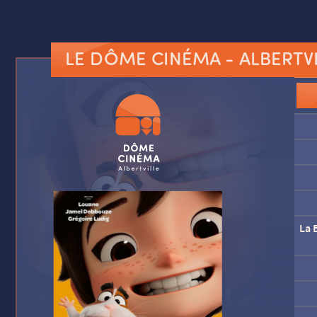
LE DÔME CINÉMA
- ALBERTV
La B
La B
La P