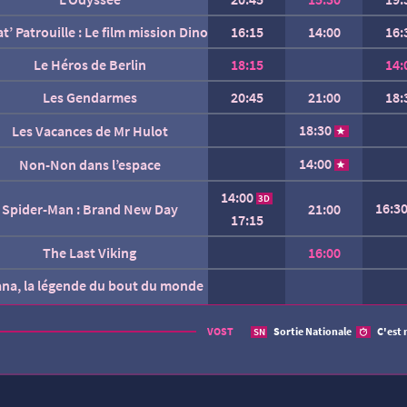
at’ Patrouille : Le film mission Dino
16:15
14:00
16:
Le Héros de Berlin
18:15
14:
Les Gendarmes
20:45
21:00
18:
18:30
Les Vacances de Mr Hulot
14:00
Non-Non dans l’espace
14:00
3D
16:3
Spider-Man : Brand New Day
21:00
17:15
The Last Viking
16:00
ana, la légende du bout du monde
AUCUNE SÉANCE CETTE
VOST
Sortie Nationale
C'est 
SN