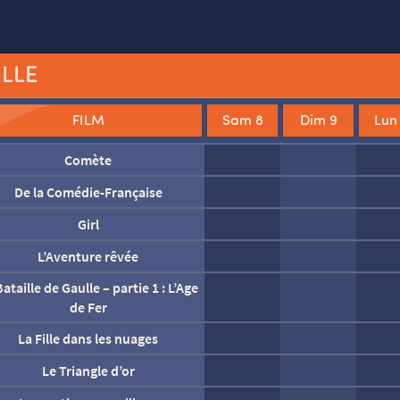
ILLE
FILM
Sam 8
Dim 9
Lun
Comète
De la Comédie-Française
Dégel
Fjord
Girl
Jim Queen
L’Aventure rêvée
ataille de Gaulle – Partie 2 : J’écris
L’inconnue
L’Odyssée
ton nom
ataille de Gaulle – partie 1 : L’Age
de Fer
La Fille dans les nuages
at’ Patrouille : Le film mission Dino
Le Monde à l’envers
La fin d’Oak Street
La Frappe
Le Triangle d’or