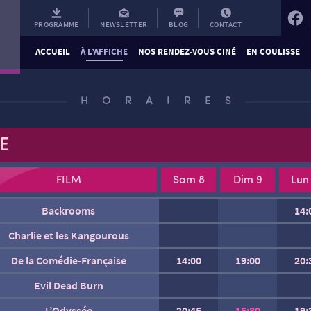
PROGRAMME
NEWSLETTER
BLOG
CONTACT
ACCUEIL
À L’AFFICHE
NOS RENDEZ-VOUS CINÉ
EN COULISSE
HORAIRES
E
FILM
Sam 8
Dim 9
Lun
Backrooms
14:
Charlie et les Kangourous
De la Comédie-Française
14:00
19:00
20:
Evil Dead Burn
Gabin
L’Odyssée
20:45
15:30
19: