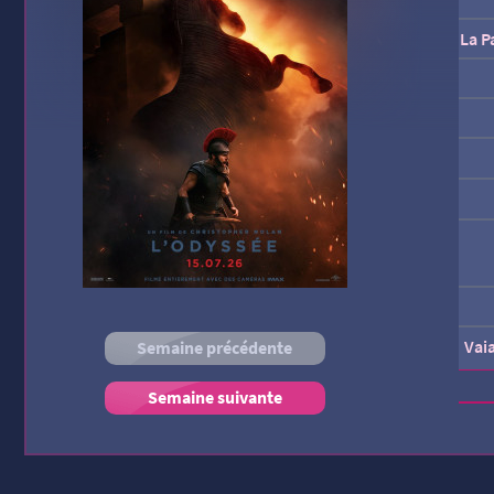
La P
Vai
Semaine précédente
Semaine suivante