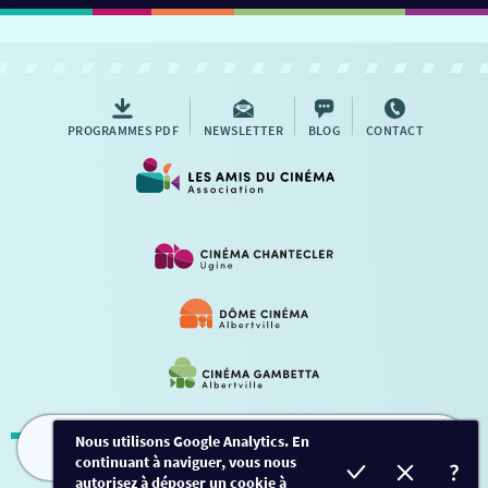
PROGRAMMES PDF
NEWSLETTER
BLOG
CONTACT
Nous utilisons Google Analytics. En
continuant à naviguer, vous nous
FILMS
HORAIRES
EVÈNEMENTS
TARIFS
Mentions légales
-
Contact
autorisez à déposer un cookie à