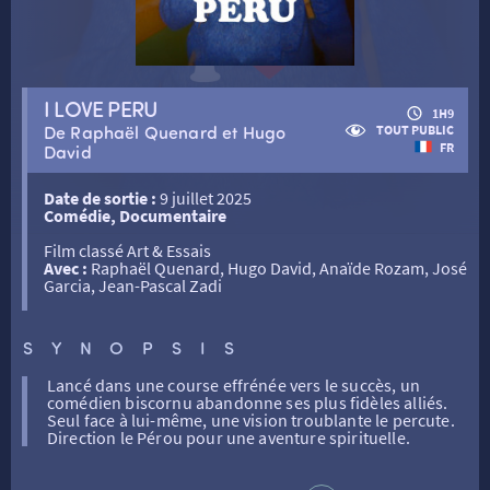
RETOUR
I LOVE PERU
1H9
De Raphaël Quenard et Hugo
TOUT PUBLIC
RETOUR
FR
David
Date de sortie :
9 juillet 2025
SÉANCES SPÉCIALES
RETOUR
Comédie, Documentaire
Film classé Art & Essais
Avec :
Raphaël Quenard, Hugo David, Anaïde Rozam, José
TARIFS
RETOUR
RETOUR
Garcia, Jean-Pascal Zadi
LA SÉLECTION DES AMIS DU CINÉMA & LES FILMS
SYNOPSIS
THÉ CINÉ
RETOUR
D’ACTUALITÉS
Lancé dans une course effrénée vers le succès, un
comédien biscornu abandonne ses plus fidèles alliés.
ATELIERS PRATIQUES
HISTORIQUE
NOS SALLES
Seul face à lui-même, une vision troublante le percute.
Direction le Pérou pour une aventure spirituelle.
FILMS
RÉTRO VISION
LES DISPOSITIFS NATIONAUX