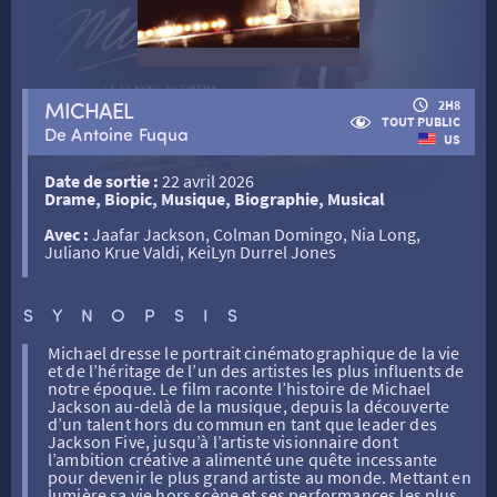
RETOUR
MICHAEL
2H8
TOUT PUBLIC
De Antoine Fuqua
US
RETOUR
Date de sortie :
22 avril 2026
Drame, Biopic, Musique, Biographie, Musical
Avec :
Jaafar Jackson, Colman Domingo, Nia Long,
SÉANCES SPÉCIALES
RETOUR
Juliano Krue Valdi, KeiLyn Durrel Jones
SYNOPSIS
TARIFS
RETOUR
RETOUR
Michael dresse le portrait cinématographique de la vie
et de l’héritage de l’un des artistes les plus influents de
notre époque. Le film raconte l’histoire de Michael
LA SÉLECTION DES AMIS DU CINÉMA & LES FILMS
THÉ CINÉ
RETOUR
Jackson au-delà de la musique, depuis la découverte
D’ACTUALITÉS
d’un talent hors du commun en tant que leader des
Jackson Five, jusqu’à l’artiste visionnaire dont
l’ambition créative a alimenté une quête incessante
ATELIERS PRATIQUES
HISTORIQUE
NOS SALLES
pour devenir le plus grand artiste au monde. Mettant en
lumière sa vie hors scène et ses performances les plus