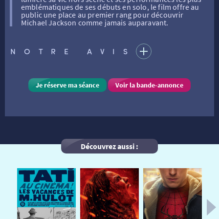
emblématiques de ses débuts en solo, le film offre au
public une place au premier rang pour découvrir
Michael Jackson comme jamais auparavant.
FILMS
RÉTRO VISION
LES DISPOSITIFS NATIONAUX
NOTRE AVIS
VISITE DE CABINE
ADHÉRER
LE REX
Je réserve ma séance
Voir la bande-annonce
HORAIRES
LA PROG QUI OSE
LES ATELIERS EN CLASSE
STAGES VIDÉO
PARTENAIRES
LE DORON
Découvrez aussi :
JEUNESSE
MON COMPTE
NOUS CONTACTER