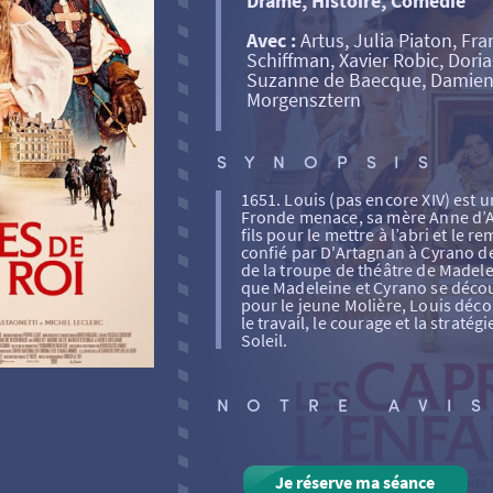
Drame, Histoire, Comédie
Avec :
Artus, Julia Piaton, F
Schiffman, Xavier Robic, Doria
Suzanne de Baecque, Damien 
Morgensztern
SYNOPSIS
1651. Louis (pas encore XIV) est u
Fronde menace, sa mère Anne d’Au
fils pour le mettre à l’abri et le r
confié par D'Artagnan à Cyrano de
de la troupe de théâtre de Madele
que Madeleine et Cyrano se déc
pour le jeune Molière, Louis découvr
le travail, le courage et la stratégi
Soleil.
NOTRE AVI
Je réserve ma séance