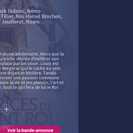
ranck Dubosc, Némo
 Tillier, Nils Hamel Brochen,
Jouillerot, Noam
n jeune adolescent. Alors que la
triche décide d’exfiltrer son
emplace par un sosie. Louis est
 Bergerac qui le cache au sein
ine Béjart et Molière. Tandis
ouvrent une passion commune
e la vie et ses plaisirs, l’art et
e, tout ce qui fera de lui le Roi
S
Voir la bande-annonce