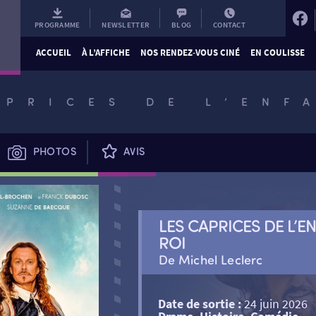
PROGRAMME
NEWSLETTER
BLOG
CONTACT
ACCUEIL
À L’AFFICHE
NOS RENDEZ-VOUS CINÉ
EN COULISSE
APRICES DE L’ENF
PHOTOS
AVIS
LES CAPRICES DE L’E
ROI
De Michel Leclerc
Date de sortie :
24 juin 2026