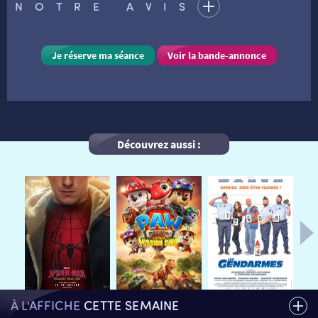
NOTRE AVIS
VISITE DE CABINE
ADHÉRER
LE REX
Je réserve ma séance
Voir la bande-annonce
HORAIRES
LA PROG QUI OSE
LES ATELIERS EN CLASSE
STAGES VIDÉO
PARTENAIRES
LE DORON
Découvrez aussi :
JEUNESSE
MON COMPTE
NOUS CONTACTER
AUTRES RENDEZ-VOUS
À L'AFFICHE
CETTE SEMAINE