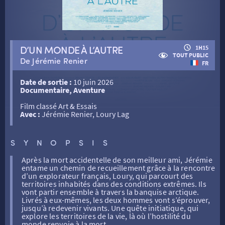
RETOUR
D’UN MONDE À L’AUTRE
1H15
TOUT PUBLIC
De Jérémie Renier
FR
RETOUR
Date de sortie :
10 juin 2026
Documentaire, Aventure
SÉANCES SPÉCIALES
RETOUR
Film classé Art & Essais
Avec :
Jérémie Renier, Loury Lag
TARIFS
RETOUR
RETOUR
SYNOPSIS
Après la mort accidentelle de son meilleur ami, Jérémie
LA SÉLECTION DES AMIS DU CINÉMA & LES FILMS
entame un chemin de recueillement grâce à la rencontre
THÉ CINÉ
RETOUR
D’ACTUALITÉS
d’un explorateur français, Loury, qui parcourt des
territoires inhabités dans des conditions extrêmes. Ils
vont partir ensemble à travers la banquise arctique.
Livrés à eux-mêmes, les deux hommes vont s’éprouver,
ATELIERS PRATIQUES
HISTORIQUE
NOS SALLES
jusqu’à redevenir vivants. Une quête initiatique, qui
explore les territoires de la vie, là où l’hostilité du
monde renvoie à la mort.