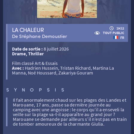
RETOUR
LA CHALEUR
1H32
TOUT PUBLIC
De Stéphane Demoustier
FR
RETOUR
Date de sortie :
8 juillet 2026
Drame, Thriller
SÉANCES SPÉCIALES
RETOUR
Film classé Art & Essais
Avec :
Hadrien Hussein, Tristan Richard, Martina La
Manna, Noé Houssard, Zakariya Gouram
TARIFS
RETOUR
RETOUR
SYNOPSIS
LA SÉLECTION DES AMIS DU CINÉMA & LES FILMS
THÉ CINÉ
RETOUR
Il fait anormalement chaud sur les plages des Landes et
D’ACTUALITÉS
Marouane, 17 ans, passe sa dernière journée au
camping avec une angoisse : le corps qu’il a enseveli la
veille sur la plage va-t-il apparaître au grand jour ?
ATELIERS PRATIQUES
HISTORIQUE
NOS SALLES
Marouane se demande par ailleurs s’il n’est pas en train
de tomber amoureux de la charmante Giulia.