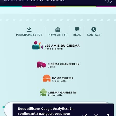
PROGRAMMES PDF
NEWSLETTER
BLOG
CONTACT
Nous utilisons Google Analytics. En
continuant à naviguer, vous nous
FILMS
HORAIRES
EVÈNEMENTS
TARIFS
Mentions légales
-
Contact