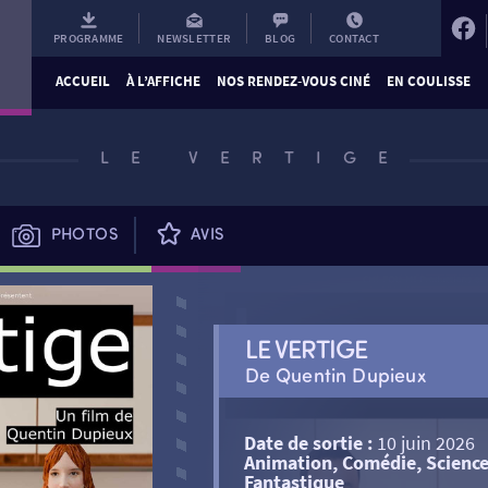
PROGRAMME
NEWSLETTER
BLOG
CONTACT
ACCUEIL
À L’AFFICHE
NOS RENDEZ-VOUS CINÉ
EN COULISSE
LE VERTIGE
PHOTOS
AVIS
LE VERTIGE
De Quentin Dupieux
Date de sortie :
10 juin 2026
Animation, Comédie, Science-
Fantastique