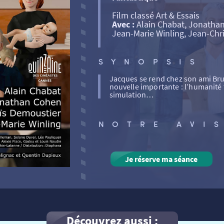
Film classé Art & Essais
Avec :
Alain Chabat, Jonathan
Jean-Marie Winling, Jean-Ch
SYNOPSIS
Jacques se rend chez son ami Br
nouvelle importante : l’humanité 
simulation…
NOTRE AVI
Je réserve ma séance
Découvrez aussi :