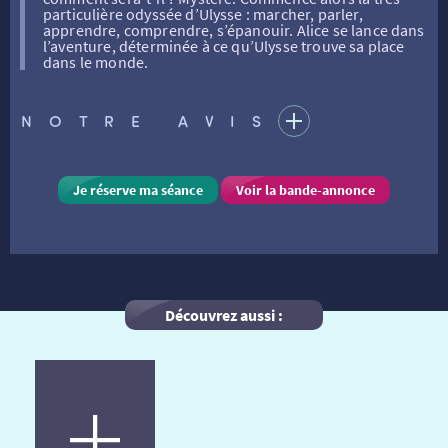
particulière odyssée d’Ulysse : marcher, parler,
apprendre, comprendre, s’épanouir. Alice se lance dans
l’aventure, déterminée à ce qu’Ulysse trouve sa place
FILMS
RÉTRO VISION
LES DISPOSITIFS NATIONAUX
dans le monde.
NOTRE AVIS
VISITE DE CABINE
ADHÉRER
LE REX
HORAIRES
LA PROG QUI OSE
LES ATELIERS EN CLASSE
Je réserve ma séance
Voir la bande-annonce
STAGES VIDÉO
PARTENAIRES
LE DORON
Découvrez aussi :
JEUNESSE
MON COMPTE
NOUS CONTACTER