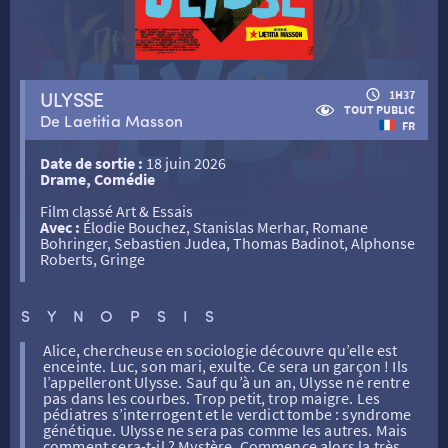
RETOUR
ULYSSE
1H37
TOUT PUBLIC
De Laetitia Masson
FR
RETOUR
Date de sortie :
18 juin 2026
Drame, Comédie
Film classé Art & Essais
Avec :
Élodie Bouchez, Stanislas Merhar, Romane
SÉANCES SPÉCIALES
RETOUR
Bohringer, Sebastien Judea, Thomas Badinot, Alphonse
Roberts, Gringe
TARIFS
RETOUR
RETOUR
SYNOPSIS
Alice, chercheuse en sociologie découvre qu’elle est
LA SÉLECTION DES AMIS DU CINÉMA & LES FILMS
enceinte. Luc, son mari, exulte. Ce sera un garçon ! Ils
THÉ CINÉ
RETOUR
D’ACTUALITÉS
l’appelleront Ulysse. Sauf qu’à un an, Ulysse ne rentre
pas dans les courbes. Trop petit, trop maigre. Les
pédiatres s’interrogent et le verdict tombe : syndrome
génétique. Ulysse ne sera pas comme les autres. Mais
ATELIERS PRATIQUES
HISTORIQUE
NOS SALLES
comment sera-t-il ? Mystère. Commence alors la très