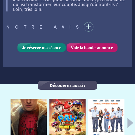
qui va transformer leur couple. Jusqu’où iront-ils ?
Loin, très loin.
FILMS
RÉTRO VISION
LES DISPOSITIFS NATIONAUX
NOTRE AVIS
VISITE DE CABINE
ADHÉRER
LE REX
Je réserve ma séance
Voir la bande-annonce
HORAIRES
LA PROG QUI OSE
LES ATELIERS EN CLASSE
STAGES VIDÉO
PARTENAIRES
LE DORON
Découvrez aussi :
JEUNESSE
MON COMPTE
NOUS CONTACTER
AUTRES RENDEZ-VOUS