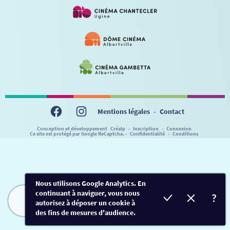
VISITE DE CABINE
ADHÉRER
LE REX
HORAIRES
LA PROG QUI OSE
LES ATELIERS EN CLASSE
STAGES VIDÉO
PARTENAIRES
LE DORON
JEUNESSE
MON COMPTE
NOUS CONTACTER
AUTRES RENDEZ-VOUS
Mentions légales
-
Contact
Conception et développement
Créalp
-
Inscription
-
Connexion
Ce site est protégé par Google ReCaptcha. -
Confidentialité
-
Conditions
Nous utilisons Google Analytics. En
continuant à naviguer, vous nous
autorisez à déposer un cookie à
FILMS
HORAIRES
EVÈNEMENTS
TARIFS
des fins de mesures d'audience.