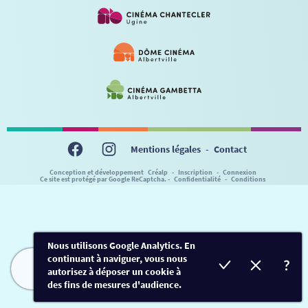
VISITE DE CABINE
ADHÉRER
LE REX
HORAIRES
LA PROG QUI OSE
LES ATELIERS EN CLASSE
STAGES VIDÉO
PARTENAIRES
LE DORON
JEUNESSE
MON COMPTE
NOUS CONTACTER
AUTRES RENDEZ-VOUS
Mentions légales
-
Contact
Conception et développement
Créalp
-
Inscription
-
Connexion
Ce site est protégé par Google ReCaptcha. -
Confidentialité
-
Conditions
Nous utilisons Google Analytics. En
continuant à naviguer, vous nous
autorisez à déposer un cookie à
FILMS
HORAIRES
EVÈNEMENTS
TARIFS
des fins de mesures d'audience.