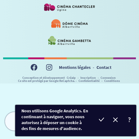
VISITE DE CABINE
ADHÉRER
LE REX
HORAIRES
LA PROG QUI OSE
LES ATELIERS EN CLASSE
STAGES VIDÉO
PARTENAIRES
LE DORON
JEUNESSE
MON COMPTE
NOUS CONTACTER
AUTRES RENDEZ-VOUS
Mentions légales
-
Contact
Conception et développement
Créalp
-
Inscription
-
Connexion
Ce site est protégé par Google ReCaptcha. -
Confidentialité
-
Conditions
Nous utilisons Google Analytics. En
continuant à naviguer, vous nous
autorisez à déposer un cookie à
FILMS
HORAIRES
EVÈNEMENTS
TARIFS
des fins de mesures d'audience.