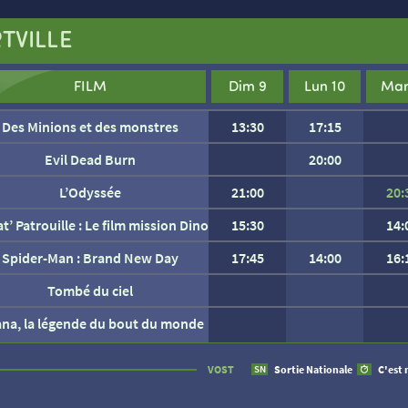
TVILLE
FILM
Dim 9
Lun 10
Mar
Des Minions et des monstres
13:30
17:15
Evil Dead Burn
20:00
L’Odyssée
21:00
20:
at’ Patrouille : Le film mission Dino
15:30
14:
Les Gendarmes
Spider-Man : Brand New Day
17:45
14:00
16:
Tombé du ciel
ana, la légende du bout du monde
AUCUNE SÉANCE CETTE
VOST
Sortie Nationale
C'est 
SN