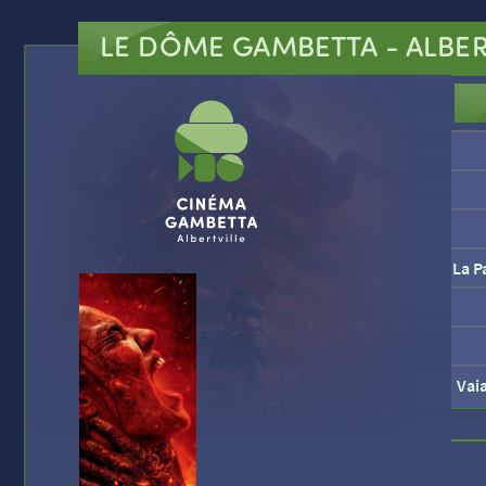
LE DÔME GAMBETTA
- ALBER
La P
Vai