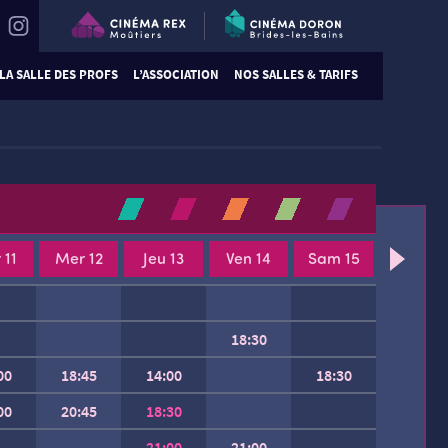
LA SALLE DES PROFS
L’ASSOCIATION
NOS SALLES & TARIFS
 11
Mer 12
Jeu 13
Ven 14
Sam 15
18:30
00
18:45
14:00
18:30
00
20:45
18:30
21:00
21:00