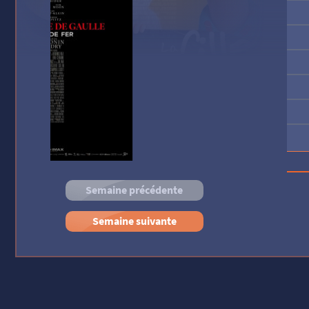
La P
Tad 
Semaine précédente
Semaine suivante