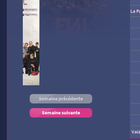
La P
Semaine précédente
Tad 
Semaine suivante
Vai