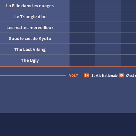
La Fille dans les nuages
at’ Patrouille : Le film mission Dino
Le Monde à l’envers
La fin d’Oak Street
La Frappe
Le Triangle d’or
Les matins merveilleux
Marius et le royaume des mers
Rita et Crocodile
Soudain
Sous le ciel de Kyoto
l’explorateur et la lampe magique
The Last Viking
The Ugly
Un grand raccourci
Une affaire turque
Tombé du ciel
AUCUNE SÉANCE CETTE
VOST
Sortie Nationale
C'est 
SN