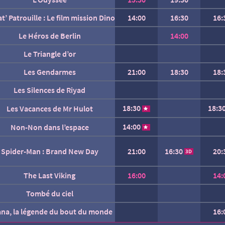
L’inconnue
at’ Patrouille : Le film mission Dino
14:00
16:30
16:
La fin d’Oak Street
Le Héros de Berlin
14:00
Le Triangle d’or
Les Gendarmes
21:00
18:30
18:
Les Silences de Riyad
18:30
18:3
Les Vacances de Mr Hulot
Marius et le royaume des mers
Mutiny
14:00
Non-Non dans l’espace
Soudain
16:30
Spider-Man : Brand New Day
21:00
20:
3D
l’explorateur et la lampe magique
The Last Viking
16:00
14:
Tombé du ciel
Un grand raccourci
ana, la légende du bout du monde
16:
AUCUNE SÉANCE CETTE