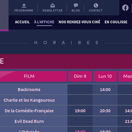
PROGRAMME
NEWSLETTER
BLOG
CONTACT
ACCUEIL
À L’AFFICHE
NOS RENDEZ-VOUS CINÉ
EN COULISSE
HORAIRES
E
FILM
Dim 9
Lun 10
Mar
Backrooms
14:00
Charlie et les Kangourous
De la Comédie-Française
19:00
20:30
14:
Evil Dead Burn
21:
nsidious : L’Invasion du Lointain
Gabin
Fjord
L’Odyssée
15:30
19:30