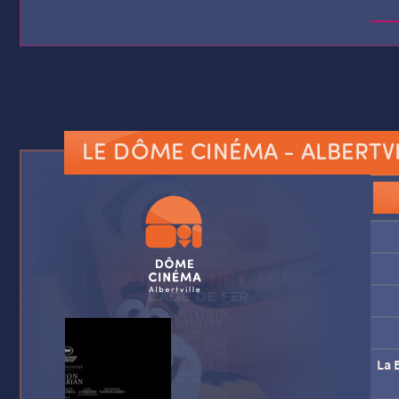
LE DÔME CINÉMA
- ALBERTV
La B
La B