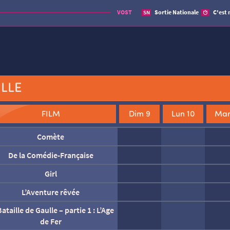
VOST
Sortie Nationale
C'est 
SN
ILLE
FILM
Dim 9
Lun 10
Mar
Comète
De la Comédie-Française
Dégel
Fjord
Girl
Jim Queen
L’Aventure rêvée
ataille de Gaulle – Partie 2 : J’écris
L’inconnue
L’Odyssée
ton nom
ataille de Gaulle – partie 1 : L’Age
de Fer