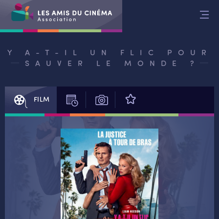
Aller
au
contenu
Y A-T-IL UN FLIC POUR
SAUVER LE MONDE ?
FILM
SÉANCES
PHOTOS
AVIS