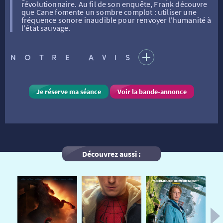
révolutionnaire. Au fil de son enquête, Frank découvre
que Cane fomente un sombre complot : utiliser une
fréquence sonore inaudible pour renvoyer l'humanité à
FILMS
RÉTRO VISION
LES DISPOSITIFS NATIONAUX
l'état sauvage.
NOTRE AVIS
VISITE DE CABINE
ADHÉRER
LE REX
Je réserve ma séance
Voir la bande-annonce
HORAIRES
LA PROG QUI OSE
LES ATELIERS EN CLASSE
STAGES VIDÉO
PARTENAIRES
LE DORON
Découvrez aussi :
JEUNESSE
MON COMPTE
NOUS CONTACTER