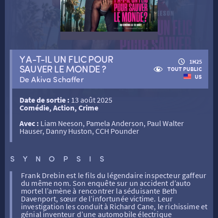
RETOUR
Y A-T-IL UN FLIC POUR
1H25
SAUVER LE MONDE ?
TOUT PUBLIC
RETOUR
US
De Akiva Schaffer
Date de sortie :
13 août 2025
Comédie, Action, Crime
SÉANCES SPÉCIALES
RETOUR
Avec :
Liam Neeson, Pamela Anderson, Paul Walter
Hauser, Danny Huston, CCH Pounder
TARIFS
RETOUR
RETOUR
SYNOPSIS
LA SÉLECTION DES AMIS DU CINÉMA & LES FILMS
Frank Drebin est le fils du légendaire inspecteur gaffeur
THÉ CINÉ
RETOUR
D’ACTUALITÉS
du même nom. Son enquête sur un accident d’auto
mortel l’amène à rencontrer la séduisante Beth
Davenport, sœur de l’infortunée victime. Leur
investigation les conduit à Richard Cane, le richissime et
ATELIERS PRATIQUES
HISTORIQUE
NOS SALLES
génial inventeur d’une automobile électrique