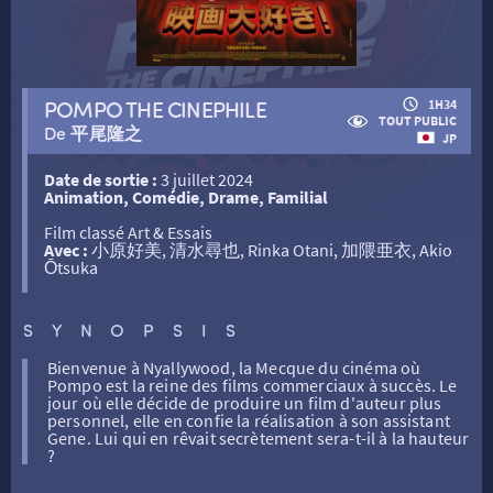
RETOUR
POMPO THE CINEPHILE
1H34
TOUT PUBLIC
De 平尾隆之
JP
RETOUR
Date de sortie :
3 juillet 2024
Animation, Comédie, Drame, Familial
SÉANCES SPÉCIALES
RETOUR
Film classé Art & Essais
Avec :
小原好美, 清水尋也, Rinka Otani, 加隈亜衣, Akio
Ōtsuka
TARIFS
RETOUR
RETOUR
SYNOPSIS
LA SÉLECTION DES AMIS DU CINÉMA & LES FILMS
THÉ CINÉ
RETOUR
Bienvenue à Nyallywood, la Mecque du cinéma où
D’ACTUALITÉS
Pompo est la reine des films commerciaux à succès. Le
jour où elle décide de produire un film d'auteur plus
personnel, elle en confie la réalisation à son assistant
ATELIERS PRATIQUES
HISTORIQUE
NOS SALLES
Gene. Lui qui en rêvait secrètement sera-t-il à la hauteur
?