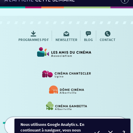
PROGRAMMES PDF
NEWSLETTER
BLOG
CONTACT
Nous utilisons Google Analytics. En
continuant à naviguer, vous nous
FILMS
HORAIRES
EVÈNEMENTS
TARIFS
Mentions légales
-
Contact