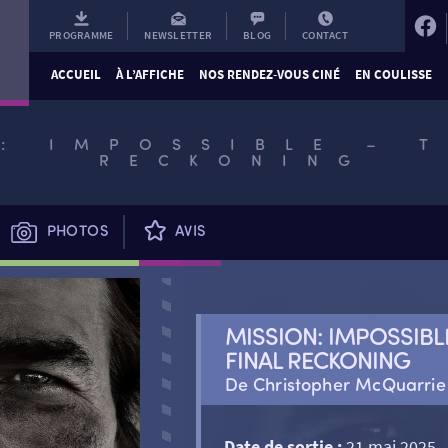
PROGRAMME
NEWSLETTER
BLOG
CONTACT
ACCUEIL
À L’AFFICHE
NOS RENDEZ-VOUS CINÉ
EN COULISSE
: IMPOSSIBLE – T
RECKONING
PHOTOS
AVIS
MISSION: IMPOSSIBL
FINAL RECKONING
De Christopher McQuarrie
Date de sortie :
21 mai 2025