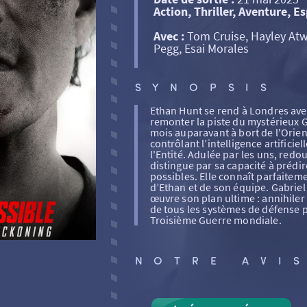
Action, Thriller, Aventure, 
Avec :
Tom Cruise, Hayley Atw
Pegg, Esai Morales
SYNOPSIS
Ethan Hunt se rend à Londres ave
remonter la piste du mystérieux Ga
mois auparavant à bort de l'Orient
contrôlant l’intelligence artific
l'Entité. Adulée par les uns, redou
distingue par sa capacité à prédir
possibles. Elle connaît parfaiteme
d’Ethan et de son équipe. Gabriel
œuvre son plan ultime : annihiler
de tous les systèmes de défense p
Troisième Guerre mondiale.
NOTRE AVI