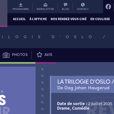
PROGRAMME
NEWSLETTER
BLOG
CONTACT
ACCUEIL
À L’AFFICHE
NOS RENDEZ-VOUS CINÉ
EN COULISSE
RILOGIE D’OSLO /
PHOTOS
AVIS
LA TRILOGIE D’OSLO 
De Dag Johan Haugerud
Date de sortie :
2 juillet 2025
Drame, Comédie