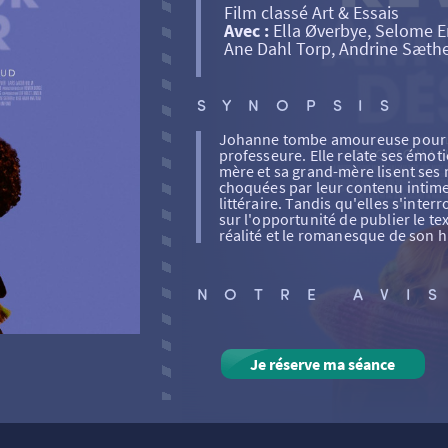
Film classé Art & Essais
Avec :
Ella Øverbye, Selome E
Ane Dahl Torp, Andrine Sæth
SYNOPSIS
Johanne tombe amoureuse pour la 
professeure. Elle relate ses émot
mère et sa grand-mère lisent ses 
choquées par leur contenu intime 
littéraire. Tandis qu'elles s'interr
sur l'opportunité de publier le t
réalité et le romanesque de son hi
NOTRE AVI
Je réserve ma séance