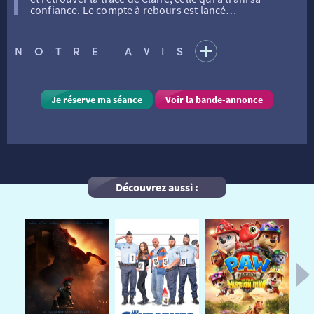
confiance. Le compte à rebours est lancé…
FILMS
RÉTRO VISION
LES DISPOSITIFS NATIONAUX
NOTRE AVIS
VISITE DE CABINE
ADHÉRER
LE REX
Je réserve ma séance
Voir la bande-annonce
HORAIRES
LA PROG QUI OSE
LES ATELIERS EN CLASSE
STAGES VIDÉO
PARTENAIRES
LE DORON
Découvrez aussi :
JEUNESSE
MON COMPTE
NOUS CONTACTER
AUTRES RENDEZ-VOUS