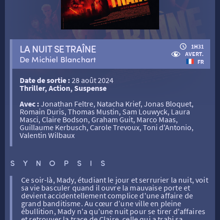
RETOUR
LA NUIT SE TRAÎNE
1H31
AVERT.
De Michiel Blanchart
FR
RETOUR
Date de sortie :
28 août 2024
Thriller, Action, Suspense
Avec :
Jonathan Feltre, Natacha Krief, Jonas Bloquet,
SÉANCES SPÉCIALES
RETOUR
Romain Duris, Thomas Mustin, Sam Louwyck, Laura
Masci, Claire Bodson, Graham Guit, Marco Maas,
Guillaume Kerbusch, Carole Trevoux, Toni d'Antonio,
Valentin Wilbaux
TARIFS
RETOUR
RETOUR
SYNOPSIS
LA SÉLECTION DES AMIS DU CINÉMA & LES FILMS
THÉ CINÉ
RETOUR
D’ACTUALITÉS
Ce soir-là, Mady, étudiant le jour et serrurier la nuit, voit
sa vie basculer quand il ouvre la mauvaise porte et
devient accidentellement complice d'une affaire de
ATELIERS PRATIQUES
HISTORIQUE
NOS SALLES
grand banditisme. Au cœur d’une ville en pleine
ébullition, Mady n'a qu'une nuit pour se tirer d'affaires
et retrouver la trace de Claire, celle qui a trahi sa