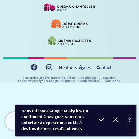
VISITE DE CABINE
ADHÉRER
LE REX
HORAIRES
LA PROG QUI OSE
LES ATELIERS EN CLASSE
STAGES VIDÉO
PARTENAIRES
LE DORON
JEUNESSE
MON COMPTE
NOUS CONTACTER
AUTRES RENDEZ-VOUS
Mentions légales
-
Contact
Conception et développement
Créalp
-
Inscription
-
Connexion
Ce site est protégé par Google ReCaptcha. -
Confidentialité
-
Conditions
Nous utilisons Google Analytics. En
continuant à naviguer, vous nous
autorisez à déposer un cookie à
FILMS
HORAIRES
EVÈNEMENTS
TARIFS
des fins de mesures d'audience.