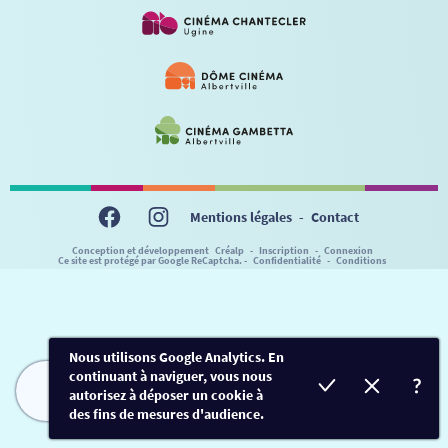
VISITE DE CABINE
ADHÉRER
LE REX
HORAIRES
LA PROG QUI OSE
LES ATELIERS EN CLASSE
STAGES VIDÉO
PARTENAIRES
LE DORON
JEUNESSE
MON COMPTE
NOUS CONTACTER
AUTRES RENDEZ-VOUS
Mentions légales
-
Contact
Conception et développement
Créalp
-
Inscription
-
Connexion
Ce site est protégé par Google ReCaptcha. -
Confidentialité
-
Conditions
Nous utilisons Google Analytics. En
continuant à naviguer, vous nous
autorisez à déposer un cookie à
FILMS
HORAIRES
EVÈNEMENTS
TARIFS
des fins de mesures d'audience.