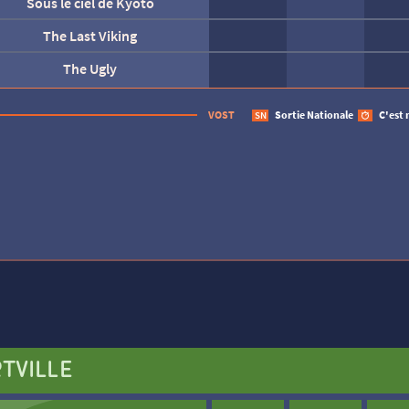
Sous le ciel de Kyoto
l’explorateur et la lampe magique
The Last Viking
The Ugly
Un grand raccourci
Une affaire turque
Tombé du ciel
AUCUNE SÉANCE CETTE
VOST
Sortie Nationale
C'est 
SN
TVILLE