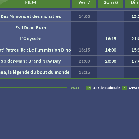
FILM
Ven 7
Sam 8
Dim
Des Minions et des monstres
14:00
13:
Evil Dead Burn
L’Odyssée
16:15
21:
at’ Patrouille : Le film mission Dino
16:15
14:00
15:
Spider-Man : Brand New Day
21:00
20:30
17:
ana, la légende du bout du monde
18:15
AUCUNE SÉANCE CETTE
VOST
Sortie Nationale
C'est 
SN