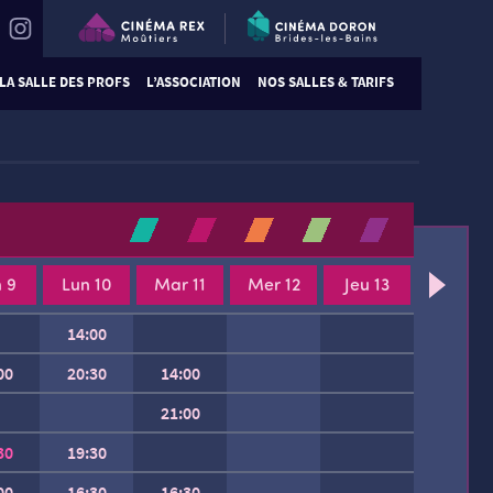
LA SALLE DES PROFS
L’ASSOCIATION
NOS SALLES & TARIFS
 9
Lun 10
Mar 11
Mer 12
Jeu 13
14:00
00
20:30
14:00
21:00
30
19:30
00
16:30
16:30