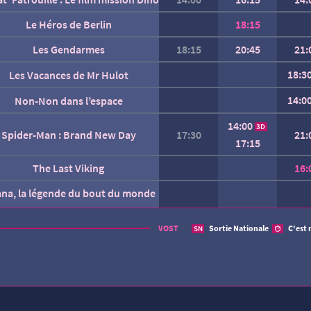
Le Héros de Berlin
18:15
Les Gendarmes
18:15
20:45
21:
18:3
Les Vacances de Mr Hulot
14:0
Non-Non dans l’espace
14:00
3D
Spider-Man : Brand New Day
17:30
21:
17:15
The Last Viking
16:
ana, la légende du bout du monde
AUCUNE SÉANCE CETTE
VOST
Sortie Nationale
C'est 
SN