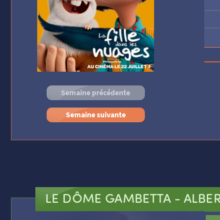
Tad 
Semaine précédente
Semaine suivante
LE DÔME GAMBETTA
- ALBER