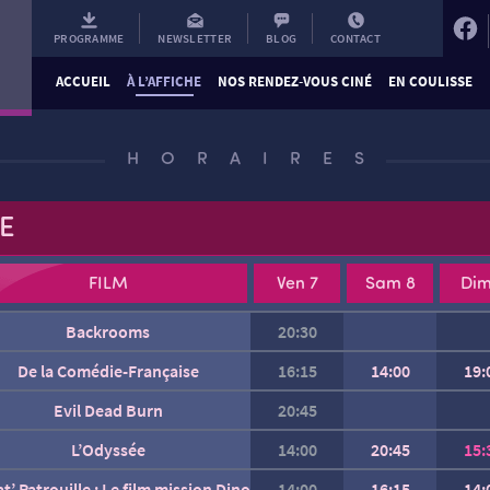
PROGRAMME
NEWSLETTER
BLOG
CONTACT
ACCUEIL
À L’AFFICHE
NOS RENDEZ-VOUS CINÉ
EN COULISSE
HORAIRES
E
FILM
Ven 7
Sam 8
Dim
Backrooms
20:30
Charlie et les Kangourous
De la Comédie-Française
16:15
14:00
19:
Evil Dead Burn
20:45
Gabin
L’Odyssée
14:00
20:45
15:
at’ Patrouille : Le film mission Dino
14:00
16:15
14: