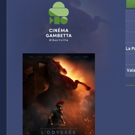
La P
Vai