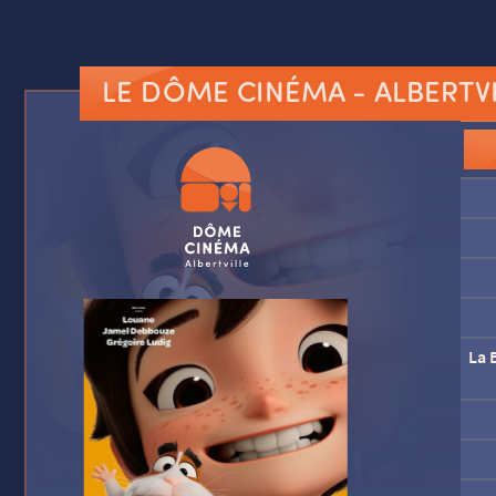
LE DÔME CINÉMA
- ALBERTV
La B
La B
La P