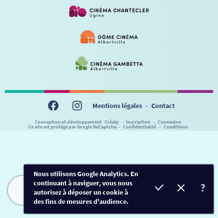
VISITE DE CABINE
ADHÉRER
LE REX
HORAIRES
LA PROG QUI OSE
LES ATELIERS EN CLASSE
STAGES VIDÉO
PARTENAIRES
LE DORON
JEUNESSE
MON COMPTE
NOUS CONTACTER
AUTRES RENDEZ-VOUS
Mentions légales
-
Contact
Conception et développement
Créalp
-
Inscription
-
Connexion
Ce site est protégé par Google ReCaptcha. -
Confidentialité
-
Conditions
Nous utilisons Google Analytics. En
continuant à naviguer, vous nous
autorisez à déposer un cookie à
FILMS
HORAIRES
EVÈNEMENTS
TARIFS
des fins de mesures d'audience.