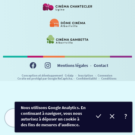
VISITE DE CABINE
ADHÉRER
LE REX
HORAIRES
LA PROG QUI OSE
LES ATELIERS EN CLASSE
STAGES VIDÉO
PARTENAIRES
LE DORON
JEUNESSE
MON COMPTE
NOUS CONTACTER
AUTRES RENDEZ-VOUS
Mentions légales
-
Contact
Conception et développement
Créalp
-
Inscription
-
Connexion
Ce site est protégé par Google ReCaptcha. -
Confidentialité
-
Conditions
Nous utilisons Google Analytics. En
continuant à naviguer, vous nous
autorisez à déposer un cookie à
FILMS
HORAIRES
EVÈNEMENTS
TARIFS
des fins de mesures d'audience.