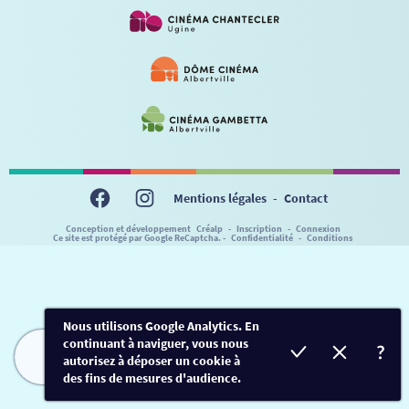
VISITE DE CABINE
ADHÉRER
LE REX
HORAIRES
LA PROG QUI OSE
LES ATELIERS EN CLASSE
STAGES VIDÉO
PARTENAIRES
LE DORON
JEUNESSE
MON COMPTE
NOUS CONTACTER
AUTRES RENDEZ-VOUS
Mentions légales
-
Contact
Conception et développement
Créalp
-
Inscription
-
Connexion
Ce site est protégé par Google ReCaptcha. -
Confidentialité
-
Conditions
Nous utilisons Google Analytics. En
continuant à naviguer, vous nous
autorisez à déposer un cookie à
FILMS
HORAIRES
EVÈNEMENTS
TARIFS
des fins de mesures d'audience.