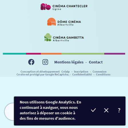
VISITE DE CABINE
ADHÉRER
LE REX
HORAIRES
LA PROG QUI OSE
LES ATELIERS EN CLASSE
STAGES VIDÉO
PARTENAIRES
LE DORON
JEUNESSE
MON COMPTE
NOUS CONTACTER
AUTRES RENDEZ-VOUS
Mentions légales
-
Contact
Conception et développement
Créalp
-
Inscription
-
Connexion
Ce site est protégé par Google ReCaptcha. -
Confidentialité
-
Conditions
Nous utilisons Google Analytics. En
continuant à naviguer, vous nous
autorisez à déposer un cookie à
FILMS
HORAIRES
EVÈNEMENTS
TARIFS
des fins de mesures d'audience.