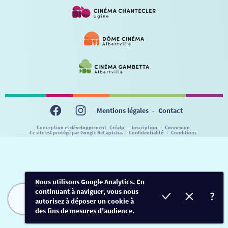
VISITE DE CABINE
ADHÉRER
LE REX
HORAIRES
LA PROG QUI OSE
LES ATELIERS EN CLASSE
STAGES VIDÉO
PARTENAIRES
LE DORON
JEUNESSE
MON COMPTE
NOUS CONTACTER
AUTRES RENDEZ-VOUS
Mentions légales
-
Contact
Conception et développement
Créalp
-
Inscription
-
Connexion
Ce site est protégé par Google ReCaptcha. -
Confidentialité
-
Conditions
Nous utilisons Google Analytics. En
continuant à naviguer, vous nous
autorisez à déposer un cookie à
FILMS
HORAIRES
EVÈNEMENTS
TARIFS
des fins de mesures d'audience.