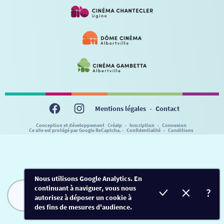
VISITE DE CABINE
ADHÉRER
LE REX
HORAIRES
LA PROG QUI OSE
LES ATELIERS EN CLASSE
STAGES VIDÉO
PARTENAIRES
LE DORON
JEUNESSE
MON COMPTE
NOUS CONTACTER
AUTRES RENDEZ-VOUS
Mentions légales
-
Contact
Conception et développement
Créalp
-
Inscription
-
Connexion
Ce site est protégé par Google ReCaptcha. -
Confidentialité
-
Conditions
Nous utilisons Google Analytics. En
continuant à naviguer, vous nous
autorisez à déposer un cookie à
FILMS
HORAIRES
EVÈNEMENTS
TARIFS
des fins de mesures d'audience.