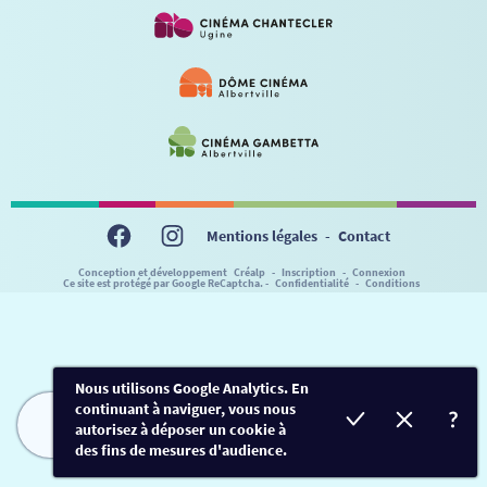
VISITE DE CABINE
ADHÉRER
LE REX
HORAIRES
LA PROG QUI OSE
LES ATELIERS EN CLASSE
STAGES VIDÉO
PARTENAIRES
LE DORON
JEUNESSE
MON COMPTE
NOUS CONTACTER
AUTRES RENDEZ-VOUS
Mentions légales
-
Contact
Conception et développement
Créalp
-
Inscription
-
Connexion
Ce site est protégé par Google ReCaptcha. -
Confidentialité
-
Conditions
Nous utilisons Google Analytics. En
continuant à naviguer, vous nous
autorisez à déposer un cookie à
FILMS
HORAIRES
EVÈNEMENTS
TARIFS
des fins de mesures d'audience.