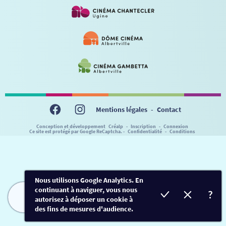
VISITE DE CABINE
ADHÉRER
LE REX
HORAIRES
LA PROG QUI OSE
LES ATELIERS EN CLASSE
STAGES VIDÉO
PARTENAIRES
LE DORON
JEUNESSE
MON COMPTE
NOUS CONTACTER
AUTRES RENDEZ-VOUS
Mentions légales
-
Contact
Conception et développement
Créalp
-
Inscription
-
Connexion
Ce site est protégé par Google ReCaptcha. -
Confidentialité
-
Conditions
Nous utilisons Google Analytics. En
continuant à naviguer, vous nous
autorisez à déposer un cookie à
FILMS
HORAIRES
EVÈNEMENTS
TARIFS
des fins de mesures d'audience.