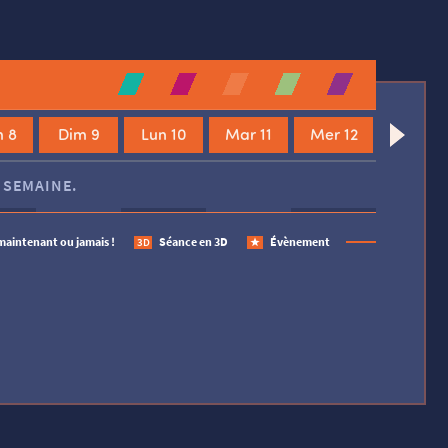
 8
Dim 9
Lun 10
Mar 11
Mer 12
 SEMAINE.
maintenant ou jamais !
Séance en 3D
Évènement
3D