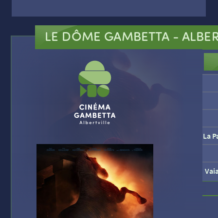
LE DÔME GAMBETTA
- ALBER
La P
Vai