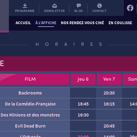
PROGRAMME
NEWSLETTER
BLOG
CONTACT
ACCUEIL
À L’AFFICHE
NOS RENDEZ-VOUS CINÉ
EN COULISSE
HORAIRES
E
FILM
Jeu 6
Ven 7
Sam
Backrooms
20:30
De la Comédie-Française
18:45
16:15
14:
Des Minions et des monstres
16:30
Evil Dead Burn
20:45
Gabin
L’Odyssée
21:00
14:00
20: