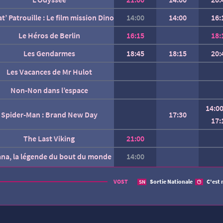
at’ Patrouille : Le film mission Dino
14:00
14:00
16:
Le Héros de Berlin
16:15
18:
Les Gendarmes
18:45
18:15
20:
Les Vacances de Mr Hulot
Non-Non dans l’espace
14:0
Spider-Man : Brand New Day
17:30
17:
The Last Viking
21:00
ana, la légende du bout du monde
14:00
AUCUNE SÉANCE CETTE
VOST
Sortie Nationale
C'est 
SN