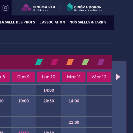
LA SALLE DES PROFS
L’ASSOCIATION
NOS SALLES & TARIFS
 8
Dim 9
Lun 10
Mar 11
Mer 12
14:00
00
19:00
20:30
14:00
21:00
45
15:30
19:30