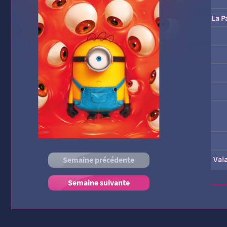
La P
Vai
Semaine précédente
Semaine suivante