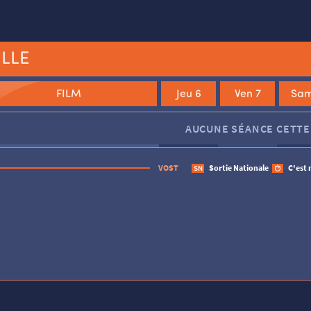
ILLE
FILM
Jeu 6
Ven 7
Sam
Le Monde à l’envers
Jim Queen
AUCUNE SÉANCE CETTE
VOST
Sortie Nationale
C'est 
SN