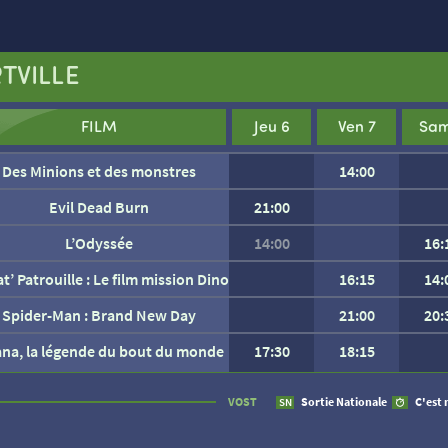
TVILLE
FILM
Jeu 6
Ven 7
Sam
Des Minions et des monstres
14:00
Evil Dead Burn
21:00
L’Odyssée
14:00
16:
at’ Patrouille : Le film mission Dino
16:15
14:
Spider-Man : Brand New Day
21:00
20:
ana, la légende du bout du monde
17:30
18:15
AUCUNE SÉANCE CETTE
VOST
Sortie Nationale
C'est 
SN