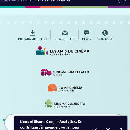
PROGRAMMES PDF
NEWSLETTER
BLOG
CONTACT
Nous utilisons Google Analytics. En
continuant à naviguer, vous nous
FILMS
HORAIRES
EVÈNEMENTS
TARIFS
Mentions légales
-
Contact