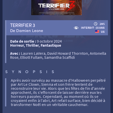
RETOUR
TERRIFIER 3
2H5
INTERDIT -18 ANS
De Damien Leone
US
RETOUR
Date de sortie :
9 octobre 2024
Horreur, Thriller, Fantastique
SÉANCES SPÉCIALES
RETOUR
Avec :
Lauren LaVera, David Howard Thornton, Antonella
Rose, Elliott Fullam, Samantha Scaffidi
TARIFS
RETOUR
RETOUR
SYNOPSIS
LA SÉLECTION DES AMIS DU CINÉMA & LES FILMS
Après avoir survécu au massacre d'Halloween perpétré
THÉ CINÉ
RETOUR
par Art Le Clown, Sienna et son frère tentent de
D’ACTUALITÉS
reconstruire leur vie. Alors que les fêtes de fin d'année
approchent, ils s'efforcent de laisser derrière eux les
horreurs passées. Cependant, au moment où ils se
ATELIERS PRATIQUES
HISTORIQUE
NOS SALLES
croyaient enfin à l'abri, Art refait surface, bien décidé à
transformer Noël en un véritable cauchemar.