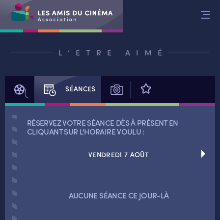
Aller
au
contenu
L’ETRE AIMÉ
FILM
SÉANCES
PHOTOS
AVIS
RÉSERVEZ VOTRE SÉANCE DÈS À PRÉSENT EN
CLIQUANT SUR L'HORAIRE VOULU :
VENDREDI 7 AOÛT
RETOUR
AUCUNE SÉANCE CE JOUR-LÀ
RETOUR
SÉANCES SPÉCIALES
RETOUR