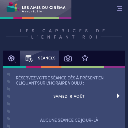
Aller
au
contenu
LES CAPRICES DE
L’ENFANT ROI
FILM
SÉANCES
PHOTOS
AVIS
RÉSERVEZ VOTRE SÉANCE DÈS À PRÉSENT EN
CLIQUANT SUR L'HORAIRE VOULU :
SAMEDI 8 AOÛT
RETOUR
RETOUR
AUCUNE SÉANCE CE JOUR-LÀ