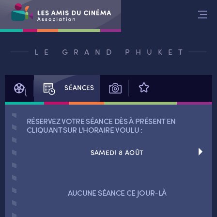
Aller
au
contenu
LE GRAND PHUKET
FILM
SÉANCES
PHOTOS
AVIS
RÉSERVEZ VOTRE SÉANCE DÈS À PRÉSENT EN
CLIQUANT SUR L'HORAIRE VOULU :
SAMEDI 8 AOÛT
RETOUR
AUCUNE SÉANCE CE JOUR-LÀ
RETOUR
SÉANCES SPÉCIALES
RETOUR