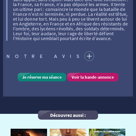
la France, sa France, n'a pas déposé les armes. Il tente
ATELIERS PRATIQUES
HISTORIQUE
NOS SALLES
un ultime pari : convaincre le monde que la bataille de
France n'est ni terminée, ni perdue. La réalité est têtue,
et lui donne tort. Mais peu à peu se lèvent autour de lui
en Angleterre, en France et en Afrique des résistants de
FILMS
RÉTRO VISION
LES DISPOSITIFS NATIONAUX
l'ombre, des lycéens révoltés, des soldats déterminés.
Leur foi, leur audace, leur rage de liberté défient
l'Histoire qui semblait pourtant écrite d’avance.
VISITE DE CABINE
ADHÉRER
LE REX
NOTRE AVIS
HORAIRES
LA PROG QUI OSE
LES ATELIERS EN CLASSE
Je réserve ma séance
Voir la bande-annonce
STAGES VIDÉO
PARTENAIRES
LE DORON
JEUNESSE
MON COMPTE
Découvrez aussi :
NOUS CONTACTER