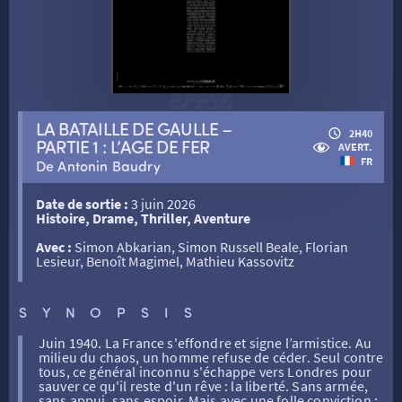
RETOUR
LA BATAILLE DE GAULLE –
2H40
PARTIE 1 : L’AGE DE FER
AVERT.
FR
De Antonin Baudry
RETOUR
Date de sortie :
3 juin 2026
Histoire, Drame, Thriller, Aventure
SÉANCES SPÉCIALES
RETOUR
Avec :
Simon Abkarian, Simon Russell Beale, Florian
Lesieur, Benoît Magimel, Mathieu Kassovitz
TARIFS
RETOUR
RETOUR
SYNOPSIS
Juin 1940. La France s'effondre et signe l’armistice. Au
LA SÉLECTION DES AMIS DU CINÉMA & LES FILMS
THÉ CINÉ
RETOUR
milieu du chaos, un homme refuse de céder. Seul contre
D’ACTUALITÉS
tous, ce général inconnu s'échappe vers Londres pour
sauver ce qu'il reste d'un rêve : la liberté. Sans armée,
sans appui, sans espoir. Mais avec une folle conviction :