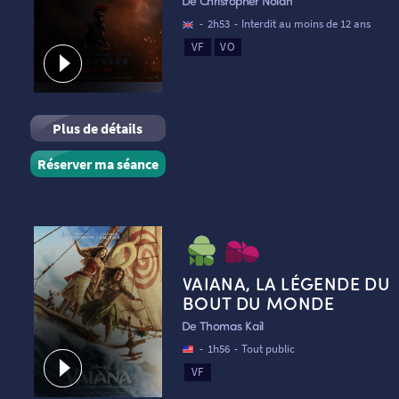
De Christopher Nolan
-
2h53
-
Interdit au moins de 12 ans
VF
VO
Plus de détails
Réserver ma séance
VAIANA, LA LÉGENDE DU
BOUT DU MONDE
De Thomas Kail
-
1h56
-
Tout public
VF