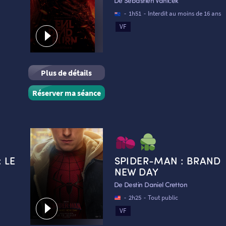
De Sébastien Vaniček
-
1h51
-
Interdit au moins de 16 ans
VF
Plus de détails
Réserver ma séance
: LE
SPIDER-MAN : BRAND
NEW DAY
De Destin Daniel Cretton
-
2h25
-
Tout public
VF