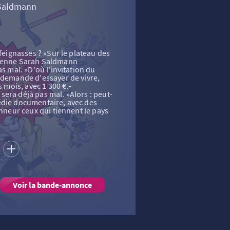
 Saldmann
 feignasses ? »Sur le plateau des
sienne Sarah Saldmann
as mal. »D'où l'invitation du
 demande d'essayer de vivre,
mois, avec 1 300 €.-
era déjà pas mal. »Alors : peut-
édie documentaire, avec des
onneur ceux qui tiennent le pays
S
Voir la bande-annonce