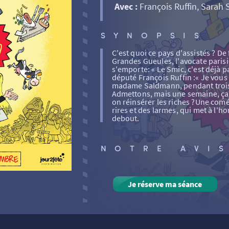
Avec :
François Ruffin, Sarah
SYNOPSIS
C'est quoi ce pays d'assistés ? De
Grandes Gueules, l'avocate pari
s'emporte: « Le Smic, c'est déjà p
député François Ruffin :« Je vous
madame Saldmann, pendant trois 
Admettons, mais une semaine, ça s
on réinsérer les riches ?Une com
rires et des larmes, qui met à l'h
debout.
NOTRE AVI
Je réserve ma séance