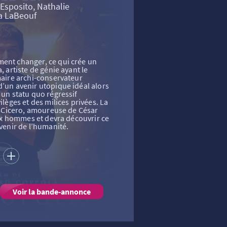
Esposito, Nathalie
a LaBeouf
ment changer, ce qui crée un
, artiste de génie ayant le
 maire archi-conservateur
d’un avenir utopique idéal alors
 un statu quo régressif
ilèges et des milices privées. La
ia Cicero, amoureuse de César
deux hommes et devra découvrir ce
avenir de l’humanité.
S
Voir la bande-annonce