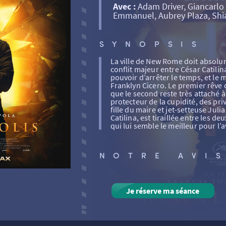
Avec :
Adam Driver, Giancarlo 
Emmanuel, Aubrey Plaza, Shi
SYNOPSIS
La ville de New Rome doit absolu
conflit majeur entre César Catilina
pouvoir d’arrêter le temps, et le
Franklyn Cicero. Le premier rêve 
que le second reste très attaché à
protecteur de la cupidité, des priv
fille du maire et jet-setteuse Jul
Catilina, est tiraillée entre les 
qui lui semble le meilleur pour l’
NOTRE AVI
Je réserve ma séance