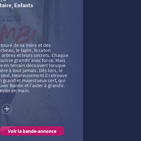
taire, Enfants
ntouré de sa mère et des
rbeau, le lapin, le raton
 arbres et leurs secrets. Chaque
puisse grandir avec force. Mais
e en terrain découvert lorsque
re à tout jamais. Dès lors, le
 seul. Heureusement il retrouve
n grand et majestueux cerf, qui
uver Bambi et l’aider à grandir.
estin en main.
S
Voir la bande-annonce