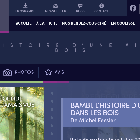
PROGRAMME
NEWSLETTER
BLOG
CONTACT
ACCUEIL
À L’AFFICHE
NOS RENDEZ-VOUS CINÉ
EN COULISSE
HISTOIRE D’UNE V
BOIS
PHOTOS
AVIS
BAMBI, L’HISTOIRE D’
DANS LES BOIS
De Michel Fessler
Date de sortie :
16 octobre 2