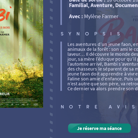
Familial, Aventure, Documen
Avec :
Mylène Farmer
SYNOPSIS
Les aventures d’un jeune faon, e
animaux de la forêt : son ami le co
laveur… Il découvre le monde des
jour, sa mère l’éduque pour qu’il 
l’automne arrivé, Bambi s’aventur
des chasseurs le séparent de sa mè
jeune faon doit apprendre à vivre
Faline son amie d’enfance. Puis u
n’est autre que son père, va retro
Ce dernier va alors prendre son d
NOTRE AVI
Je réserve ma séance