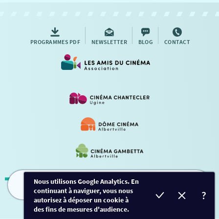
PROGRAMMES PDF
NEWSLETTER
BLOG
CONTACT
Nous utilisons Google Analytics. En
continuant à naviguer, vous nous
FILMS
HORAIRES
EVÈNEMENTS
TARIFS
Mentions légales
-
Contact
autorisez à déposer un cookie à
des fins de mesures d'audience.
Conception et développement
Créalp
-
Inscription
-
Connexion
Ce site est protégé par Google ReCaptcha. -
Confidentialité
-
Conditions