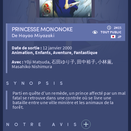
RETOUR
PRINCESSE MONONOKE
2H15
TOUT PUBLIC
RETOUR
De Hayao Miyazaki
JP
Date de sortie :
12 janvier 2000
SÉANCES SPÉCIALES
RETOUR
Animation, Enfants, Aventure, Fantastique
Avec :
Yōji Matsuda, 石田ゆり子, 田中裕子, 小林薫,
Masahiko Nishimura
TARIFS
RETOUR
RETOUR
SYNOPSIS
LA SÉLECTION DES AMIS DU CINÉMA & LES FILMS
THÉ CINÉ
RETOUR
D’ACTUALITÉS
Parti en quête d'un remède, un prince affecté par un mal
fatal se retrouve dans une contrée où se livre une
bataille entre une ville minière et les animaux de la
forêt.
ATELIERS PRATIQUES
HISTORIQUE
NOS SALLES
NOTRE AVIS
FILMS
RÉTRO VISION
LES DISPOSITIFS NATIONAUX