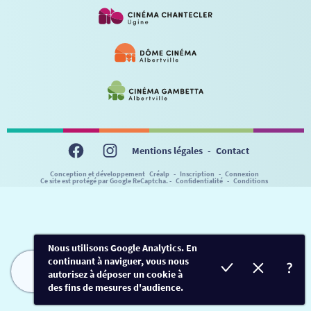
VISITE DE CABINE
ADHÉRER
LE REX
HORAIRES
LA PROG QUI OSE
LES ATELIERS EN CLASSE
STAGES VIDÉO
PARTENAIRES
LE DORON
JEUNESSE
MON COMPTE
NOUS CONTACTER
AUTRES RENDEZ-VOUS
Mentions légales
-
Contact
Conception et développement
Créalp
-
Inscription
-
Connexion
Ce site est protégé par Google ReCaptcha. -
Confidentialité
-
Conditions
Nous utilisons Google Analytics. En
continuant à naviguer, vous nous
autorisez à déposer un cookie à
FILMS
HORAIRES
EVÈNEMENTS
TARIFS
des fins de mesures d'audience.