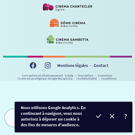
VISITE DE CABINE
ADHÉRER
LE REX
HORAIRES
LA PROG QUI OSE
LES ATELIERS EN CLASSE
STAGES VIDÉO
PARTENAIRES
LE DORON
JEUNESSE
MON COMPTE
NOUS CONTACTER
AUTRES RENDEZ-VOUS
Mentions légales
-
Contact
Conception et développement
Créalp
-
Inscription
-
Connexion
Ce site est protégé par Google ReCaptcha. -
Confidentialité
-
Conditions
Nous utilisons Google Analytics. En
continuant à naviguer, vous nous
autorisez à déposer un cookie à
FILMS
HORAIRES
EVÈNEMENTS
TARIFS
des fins de mesures d'audience.