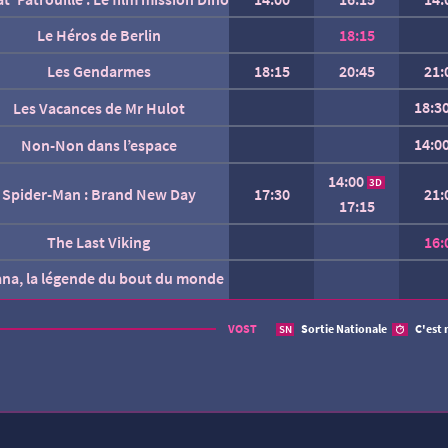
Le Héros de Berlin
18:15
Les Gendarmes
18:15
20:45
21:
18:3
Les Vacances de Mr Hulot
14:0
Non-Non dans l’espace
14:00
3D
Spider-Man : Brand New Day
17:30
21:
17:15
The Last Viking
16:
ana, la légende du bout du monde
AUCUNE SÉANCE CETTE
VOST
Sortie Nationale
C'est 
SN