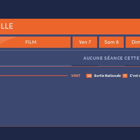
ILLE
FILM
Ven 7
Sam 8
Dim
Le Monde à l’envers
Jim Queen
AUCUNE SÉANCE CETTE
VOST
Sortie Nationale
C'est 
SN