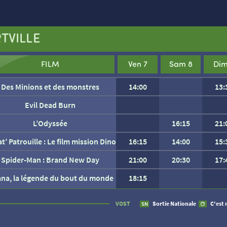
TVILLE
FILM
Ven 7
Sam 8
Dim
Des Minions et des monstres
14:00
13:
Evil Dead Burn
L’Odyssée
16:15
21:
at’ Patrouille : Le film mission Dino
16:15
14:00
15:
Spider-Man : Brand New Day
21:00
20:30
17:
ana, la légende du bout du monde
18:15
AUCUNE SÉANCE CETTE
VOST
Sortie Nationale
C'est 
SN