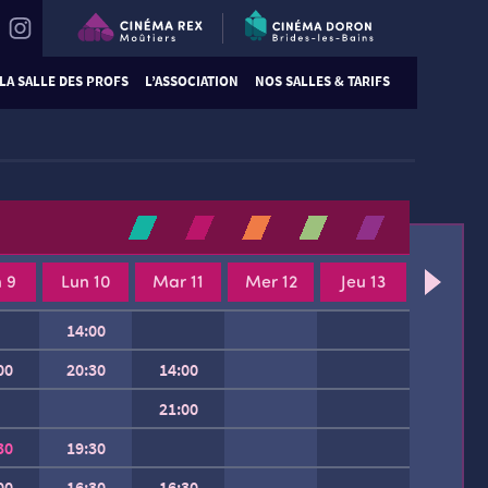
LA SALLE DES PROFS
L’ASSOCIATION
NOS SALLES & TARIFS
 9
Lun 10
Mar 11
Mer 12
Jeu 13
14:00
00
20:30
14:00
21:00
30
19:30
00
16:30
16:30