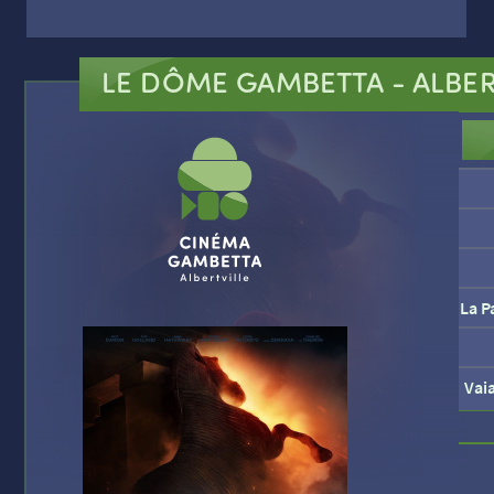
LE DÔME GAMBETTA
- ALBER
La P
Vai