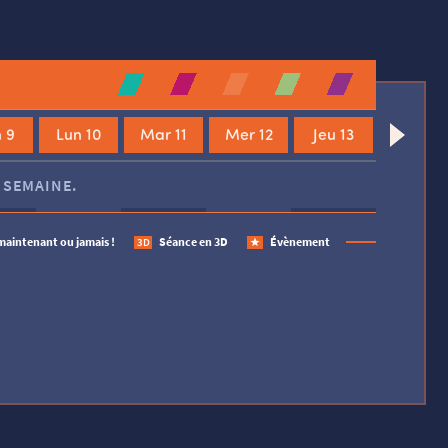
 9
Lun 10
Mar 11
Mer 12
Jeu 13
 SEMAINE.
maintenant ou jamais !
Séance en 3D
Évènement
3D