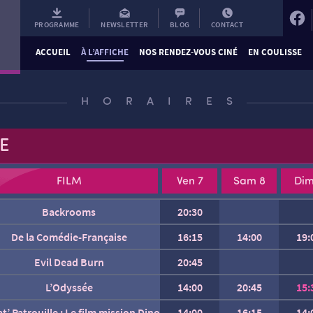
PROGRAMME
NEWSLETTER
BLOG
CONTACT
ACCUEIL
À L’AFFICHE
NOS RENDEZ-VOUS CINÉ
EN COULISSE
HORAIRES
E
FILM
Ven 7
Sam 8
Dim
Backrooms
20:30
Charlie et les Kangourous
De la Comédie-Française
16:15
14:00
19:
Evil Dead Burn
20:45
Gabin
L’Odyssée
14:00
20:45
15:
at’ Patrouille : Le film mission Dino
14:00
16:15
14: