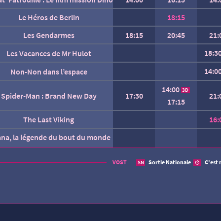
Le Héros de Berlin
18:15
Les Gendarmes
18:15
20:45
21:
18:3
Les Vacances de Mr Hulot
14:0
Non-Non dans l’espace
14:00
3D
Spider-Man : Brand New Day
17:30
21:
17:15
The Last Viking
16:
ana, la légende du bout du monde
AUCUNE SÉANCE CETTE
VOST
Sortie Nationale
C'est 
SN