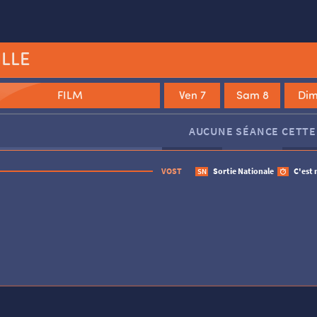
ILLE
FILM
Ven 7
Sam 8
Dim
Le Monde à l’envers
Une affaire turque
Jim Queen
AUCUNE SÉANCE CETTE
VOST
Sortie Nationale
C'est 
SN