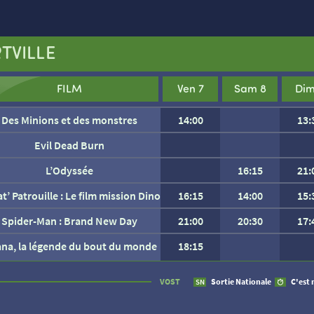
TVILLE
FILM
Ven 7
Sam 8
Dim
Des Minions et des monstres
14:00
13:
Evil Dead Burn
L’Odyssée
16:15
21:
at’ Patrouille : Le film mission Dino
16:15
14:00
15:
Spider-Man : Brand New Day
21:00
20:30
17:
ana, la légende du bout du monde
18:15
AUCUNE SÉANCE CETTE
VOST
Sortie Nationale
C'est 
SN