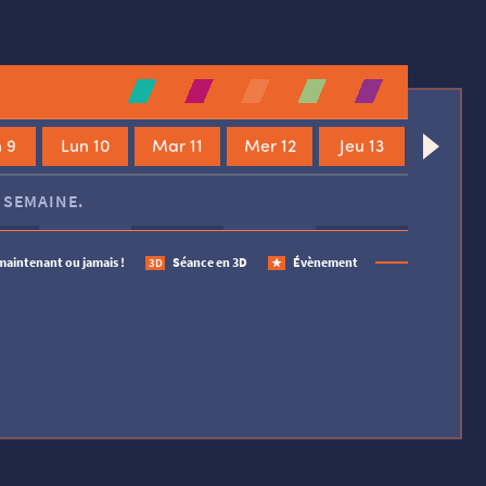
 9
Lun 10
Mar 11
Mer 12
Jeu 13
 SEMAINE.
maintenant ou jamais !
Séance en 3D
Évènement
3D