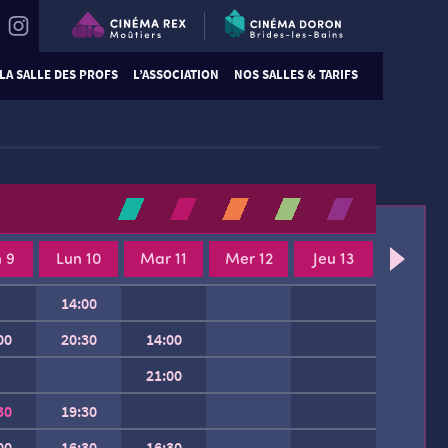
LA SALLE DES PROFS
L’ASSOCIATION
NOS SALLES & TARIFS
 9
Lun 10
Mar 11
Mer 12
Jeu 13
14:00
00
20:30
14:00
21:00
30
19:30
00
16:30
16:30