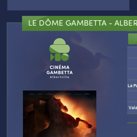
LE DÔME GAMBETTA
- ALBER
La P
Vai