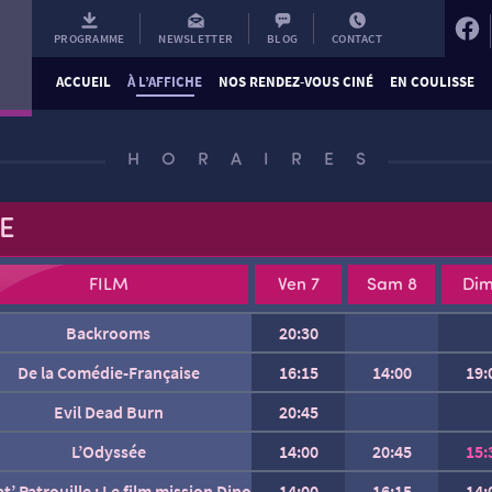
PROGRAMME
NEWSLETTER
BLOG
CONTACT
ACCUEIL
À L’AFFICHE
NOS RENDEZ-VOUS CINÉ
EN COULISSE
HORAIRES
E
FILM
Ven 7
Sam 8
Dim
Backrooms
20:30
Charlie et les Kangourous
De la Comédie-Française
16:15
14:00
19:
Evil Dead Burn
20:45
Gabin
L’Odyssée
14:00
20:45
15:
at’ Patrouille : Le film mission Dino
14:00
16:15
14: