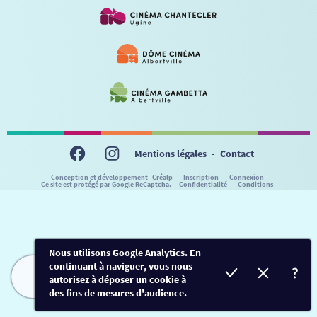
VISITE DE CABINE
ADHÉRER
LE REX
HORAIRES
LA PROG QUI OSE
LES ATELIERS EN CLASSE
STAGES VIDÉO
PARTENAIRES
LE DORON
JEUNESSE
MON COMPTE
NOUS CONTACTER
AUTRES RENDEZ-VOUS
Mentions légales
-
Contact
Conception et développement
Créalp
-
Inscription
-
Connexion
Ce site est protégé par Google ReCaptcha. -
Confidentialité
-
Conditions
Nous utilisons Google Analytics. En
continuant à naviguer, vous nous
autorisez à déposer un cookie à
FILMS
HORAIRES
EVÈNEMENTS
TARIFS
des fins de mesures d'audience.