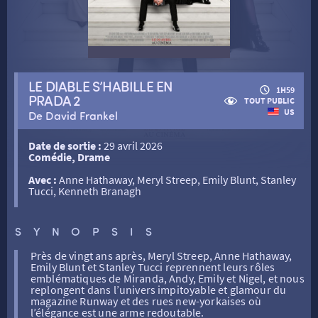
RETOUR
LE DIABLE S’HABILLE EN
1H59
PRADA 2
RETOUR
TOUT PUBLIC
US
De David Frankel
Date de sortie :
29 avril 2026
SÉANCES SPÉCIALES
RETOUR
Comédie, Drame
Avec :
Anne Hathaway, Meryl Streep, Emily Blunt, Stanley
Tucci, Kenneth Branagh
TARIFS
RETOUR
RETOUR
SYNOPSIS
LA SÉLECTION DES AMIS DU CINÉMA & LES FILMS
THÉ CINÉ
RETOUR
D’ACTUALITÉS
Près de vingt ans après, Meryl Streep, Anne Hathaway,
Emily Blunt et Stanley Tucci reprennent leurs rôles
emblématiques de Miranda, Andy, Emily et Nigel, et nous
ATELIERS PRATIQUES
HISTORIQUE
NOS SALLES
replongent dans l’univers impitoyable et glamour du
magazine Runway et des rues new-yorkaises où
l’élégance est une arme redoutable.