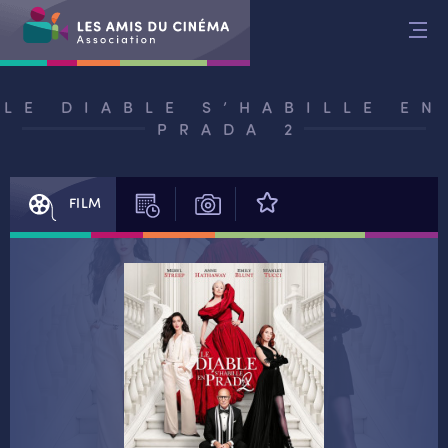
Aller
au
contenu
LE DIABLE S’HABILLE EN
PRADA 2
FILM
SÉANCES
PHOTOS
AVIS