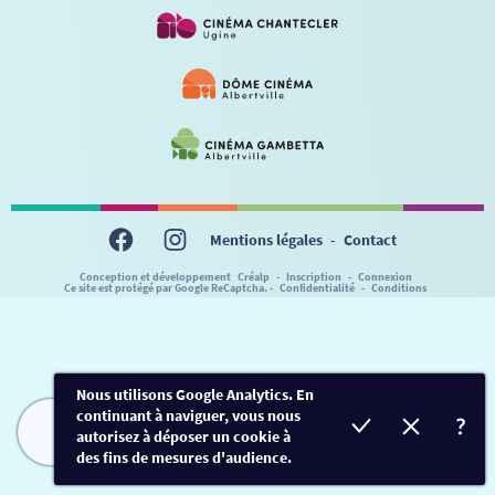
VISITE DE CABINE
ADHÉRER
LE REX
HORAIRES
LA PROG QUI OSE
LES ATELIERS EN CLASSE
STAGES VIDÉO
PARTENAIRES
LE DORON
JEUNESSE
MON COMPTE
NOUS CONTACTER
AUTRES RENDEZ-VOUS
Mentions légales
-
Contact
Conception et développement
Créalp
-
Inscription
-
Connexion
Ce site est protégé par Google ReCaptcha. -
Confidentialité
-
Conditions
Nous utilisons Google Analytics. En
continuant à naviguer, vous nous
autorisez à déposer un cookie à
FILMS
HORAIRES
EVÈNEMENTS
TARIFS
des fins de mesures d'audience.